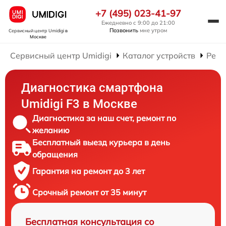
+7 (495) 023-41-97
Ежедневно с 9:00 до 21:00
Позвонить
мне утром
Сервисный центр Umidigi
в
Москве
Сервисный центр Umidigi
Каталог устройств
Ремо
Диагностика смартфона
Umidigi F3 в Москве
Диагностика за наш счет, ремонт по
желанию
Бесплатный выезд курьера в день
обращения
Гарантия на ремонт до 3 лет
Срочный ремонт от 35 минут
Бесплатная консультация со