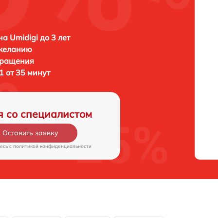
а Umidigi до 3 лет
 желанию
бращения
1 от 35 минут
я со специалистом
Оставить заявку
есь c
политикой конфиденциальности